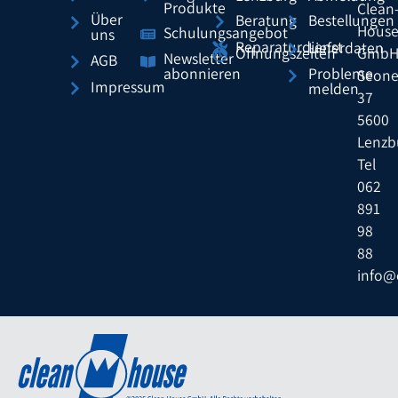
Produkte
Clean
Über
Beratung
Bestellungen
Hous
Schulungsangebot
uns
Reparaturdienst
Lieferdaten
Gmb
Öffnungszeiten
Newsletter
AGB
Probleme
abonnieren
Seone
Impressum
melden
37
5600
Lenzb
Tel
062
891
98
88
info@