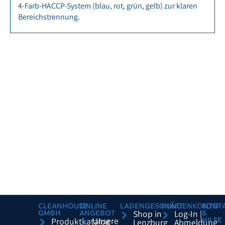
4-Farb-HACCP-System (blau, rot, grün, gelb) zur klaren
Bereichstrennung.
CLEANHOUSE
ONLINE
LADENGESCHÄFT
KUNDENKONTO
KONT
GMBH
ANGEBOT
Shop in
Log-In |
&
Unsere
HILFE
Produktkatalog
Lenzburg
Abmeldung