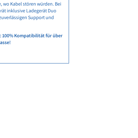
e, wo Kabel stören würden. Bei
rät inklusive Ladegerät Duo
 zuverlässigen Support und
: 100% Kompatibilität für über
lasse!