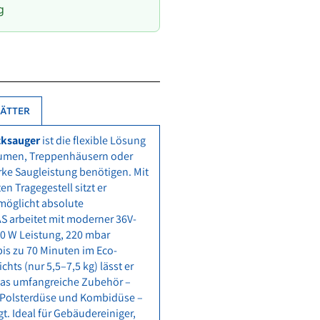
g
ÄTTER
cksauger
ist die flexible Lösung
Räumen, Treppenhäusern oder
rke Saugleistung benötigen. Mit
 Tragegestell sitzt er
möglicht absolute
S arbeitet mit moderner 36V-
00 W Leistung, 220 mbar
is zu 70 Minuten im Eco-
ts (nur 5,5–7,5 kg) lässt er
das umfangreiche Zubehör –
 Polsterdüse und Kombidüse –
gt. Ideal für Gebäudereiniger,