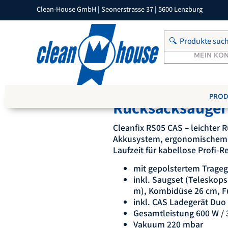
Clean-House GmbH | Seonerstrasse 37 | 5600 Lenzburg
PRODUKTKATEGORIEN
MEIN KO
Cleanfix RS05 C
PROD
Rucksacksauger
Cleanfix RS05 CAS – leichter 
Akkusystem, ergonomischem T
Laufzeit für kabellose Profi-R
mit gepolstertem Trageg
inkl. Saugset (Teleskop
m), Kombidüse 26 cm, F
inkl. CAS Ladegerät Duo 
Gesamtleistung 600 W / 3
Vakuum 220 mbar