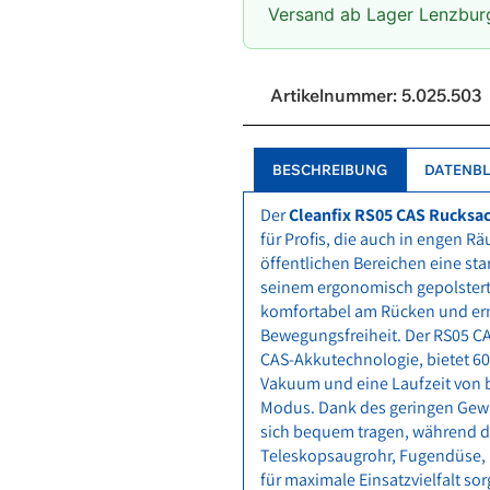
Versand ab Lager Lenzbur
Artikelnummer:
5.025.503
BESCHREIBUNG
DATENBL
Der
Cleanfix RS05 CAS Rucksa
für Profis, die auch in engen 
öffentlichen Bereichen eine sta
seinem ergonomisch gepolsterten
komfortabel am Rücken und er
Bewegungsfreiheit. Der RS05 CA
CAS-Akkutechnologie, bietet 6
Vakuum und eine Laufzeit von b
Modus. Dank des geringen Gewich
sich bequem tragen, während 
Teleskopsaugrohr, Fugendüse,
für maximale Einsatzvielfalt sor