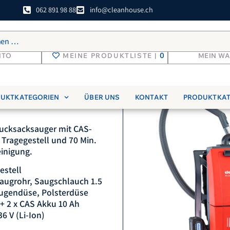
062 891 98 88
info@cleanhouse.ch
0
NTO
MEINE PRODUKTLISTE |
MEIN W
AS Akku-
UKTKATEGORIEN
ÜBER UNS
KONTAKT
PRODUKTKA
Rucksacksauger mit CAS-
ragegestell und 70 Min.
einigung.
estell
saugrohr, Saugschlauch 1.5
ugendüse, Polsterdüse
+ 2 x CAS Akku 10 Ah
6 V (Li-Ion)